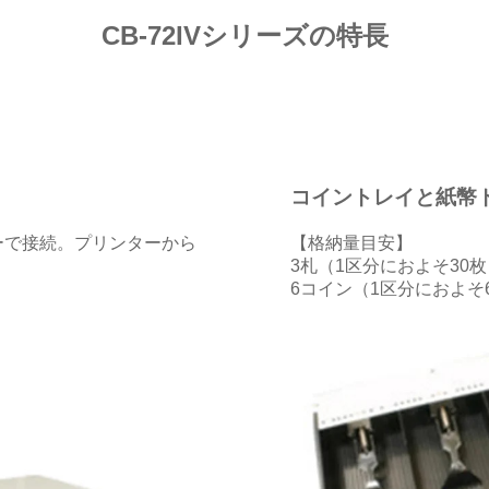
CB-72IVシリーズの特長
コイントレイと紙幣
ーで接続。プリンターから
【格納量目安】
3札（1区分におよそ30枚
6コイン（1区分におよそ6