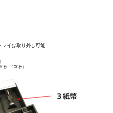
トレイは取り外し可能
）
0枚～100枚）