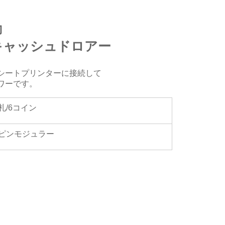
動
キャッシュドロアー
シートプリンターに接続して
ワーです。
札/6コイン
6ピンモジュラー