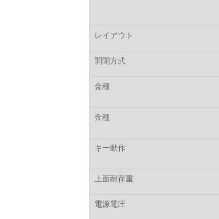
レイアウト
開閉方式
金種
金種
キー動作
上面耐荷重
電源電圧